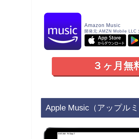
Amazon Music
開発元:
AMZN Mobile LLC
３ヶ月無
Apple Music（アッ