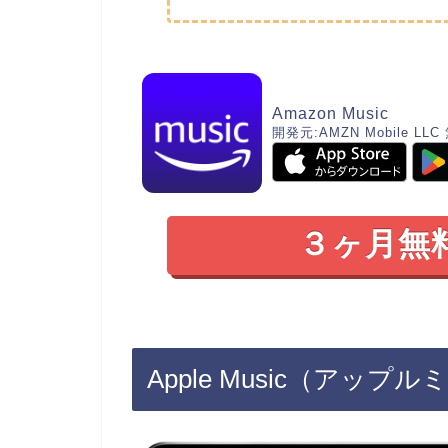
Amazon Music
開発元:
AMZN Mobile LLC
３ヶ月無
Apple Music（アッ